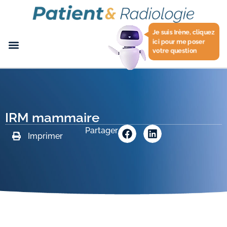
Je suis Irène, cliquez
ici pour me poser
votre question
IRM mammaire
Partager
Imprimer